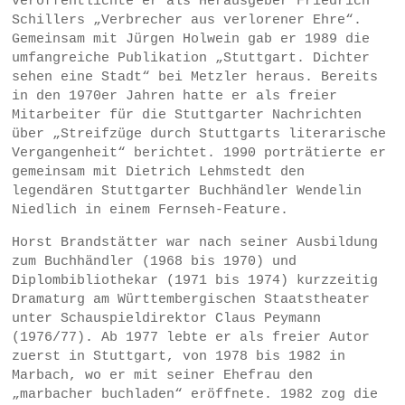
veröffentlichte er als Herausgeber Friedrich
Schillers „Verbrecher aus verlorener Ehre“.
Gemeinsam mit Jürgen Holwein gab er 1989 die
umfangreiche Publikation „Stuttgart. Dichter
sehen eine Stadt“ bei Metzler heraus. Bereits
in den 1970er Jahren hatte er als freier
Mitarbeiter für die Stuttgarter Nachrichten
über „Streifzüge durch Stuttgarts literarische
Vergangenheit“ berichtet. 1990 porträtierte er
gemeinsam mit Dietrich Lehmstedt den
legendären Stuttgarter Buchhändler Wendelin
Niedlich in einem Fernseh-Feature.
Horst Brandstätter war nach seiner Ausbildung
zum Buchhändler (1968 bis 1970) und
Diplombibliothekar (1971 bis 1974) kurzzeitig
Dramaturg am Württembergischen Staatstheater
unter Schauspieldirektor Claus Peymann
(1976/77). Ab 1977 lebte er als freier Autor
zuerst in Stuttgart, von 1978 bis 1982 in
Marbach, wo er mit seiner Ehefrau den
„marbacher buchladen“ eröffnete. 1982 zog die